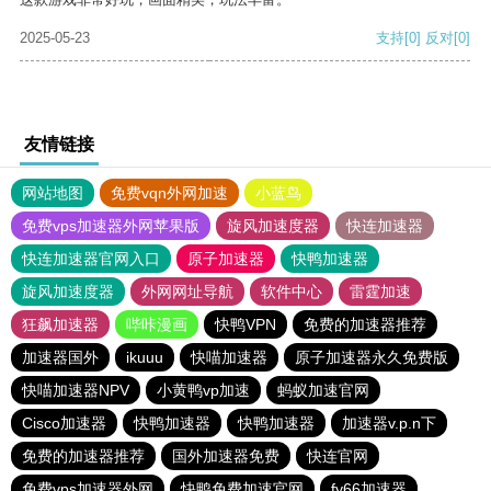
2025-05-23
支持
[0]
反对
[0]
友情链接
网站地图
免费vqn外网加速
小蓝鸟
免费vps加速器外网苹果版
旋风加速度器
快连加速器
快连加速器官网入口
原子加速器
快鸭加速器
旋风加速度器
外网网址导航
软件中心
雷霆加速
狂飙加速器
哔咔漫画
快鸭VPN
免费的加速器推荐
加速器国外
ikuuu
快喵加速器
原子加速器永久免费版
快喵加速器NPV
小黄鸭vp加速
蚂蚁加速官网
Cisco加速器
快鸭加速器
快鸭加速器
加速器v.p.n下
免费的加速器推荐
国外加速器免费
快连官网
免费vps加速器外网
快鸭免费加速官网
fy66加速器