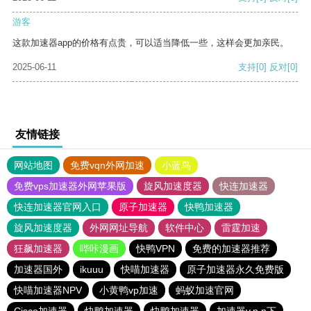
游客
这款加速器app的价格有点贵，可以适当降低一些，这样会更加亲民。
2025-06-11
支持
[0]
反对
[0]
友情链接
网站地图
免费vqn外网加速
小蓝鸟
免费vps加速器外网苹果版
旋风加速度器
快连加速器
快连加速器官网入口
原子加速器
快鸭加速器
旋风加速度器
外网网址导航
软件中心
雷霆加速
狂飙加速器
哔咔漫画
快鸭VPN
免费的加速器推荐
加速器国外
ikuuu
快喵加速器
原子加速器永久免费版
快喵加速器NPV
小黄鸭vp加速
蚂蚁加速官网