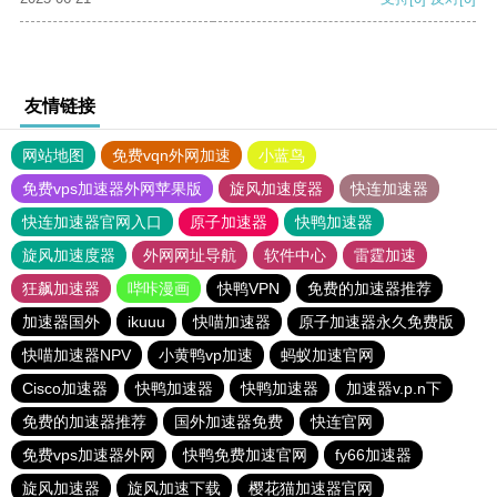
友情链接
网站地图
免费vqn外网加速
小蓝鸟
免费vps加速器外网苹果版
旋风加速度器
快连加速器
快连加速器官网入口
原子加速器
快鸭加速器
旋风加速度器
外网网址导航
软件中心
雷霆加速
狂飙加速器
哔咔漫画
快鸭VPN
免费的加速器推荐
加速器国外
ikuuu
快喵加速器
原子加速器永久免费版
快喵加速器NPV
小黄鸭vp加速
蚂蚁加速官网
Cisco加速器
快鸭加速器
快鸭加速器
加速器v.p.n下
免费的加速器推荐
国外加速器免费
快连官网
免费vps加速器外网
快鸭免费加速官网
fy66加速器
旋风加速器
旋风加速下载
樱花猫加速器官网