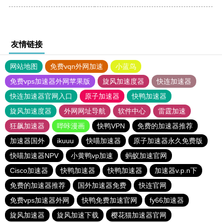
友情链接
网站地图
免费vqn外网加速
小蓝鸟
免费vps加速器外网苹果版
旋风加速度器
快连加速器
快连加速器官网入口
原子加速器
快鸭加速器
旋风加速度器
外网网址导航
软件中心
雷霆加速
狂飙加速器
哔咔漫画
快鸭VPN
免费的加速器推荐
加速器国外
ikuuu
快喵加速器
原子加速器永久免费版
快喵加速器NPV
小黄鸭vp加速
蚂蚁加速官网
Cisco加速器
快鸭加速器
快鸭加速器
加速器v.p.n下
免费的加速器推荐
国外加速器免费
快连官网
免费vps加速器外网
快鸭免费加速官网
fy66加速器
旋风加速器
旋风加速下载
樱花猫加速器官网